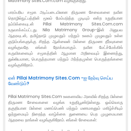
Matrimony Sites.Com.com வழங்குகிறது.
பாரம்பரிய சமூக அடிப்படையிலான திருமண சேவைகளை நவீன
தொழில்நுட்பத்தின் மூலம் மேம்படுத்த முடியும் என்ற உறுதியான
நம்பிக்கையுடன் Pillai Matrimony Sites.Com.com
உருவாக்கப்பட்டது. Nila Matrimony Group-இன் அனுபவ
ஆதரவுடன், தமிழ்நாடு முழுவதும் மற்றும் உலகம் முழுவதும் உள்ள
குடும்பங்களுக்கு சிறந்த ஆன்லைன் பிள்ளை திருமண தீர்வுகளை
வழங்குவதே எங்கள் நோக்கமாகும். நவீன மேட்ச்மேக்கிங்
கருவிகளையும் சமூகத்தின் ஆழமான அறிவையும் இணைத்து,
துல்லியமான, பொருத்தமான மற்றும் அர்த்தமுள்ள பொருத்தங்களை
வழங்குகிறோம்.
ஏன் Pillai Matrimony Sites.Com -ஐ தேர்வு செய்ய
வேண்டும்?
Pillai Matrimony Sites.Com உலகளாவிய அளவில் சிறந்த பிள்ளை
திருமண சேவைகளை வழங்க உறுதிபூண்டுள்ளது. ஒவ்வொரு
தகுதியான பிள்ளை மணப்பெண் மற்றும் மணமகனும் மகிழ்ச்சியும்
ஒற்றுமையும் நிறைந்த வாழ்க்கை துணையை பெற முழுமையான
ஆதரவை நாங்கள் வழங்குகிறோம். எங்கள் சேவைகள்: