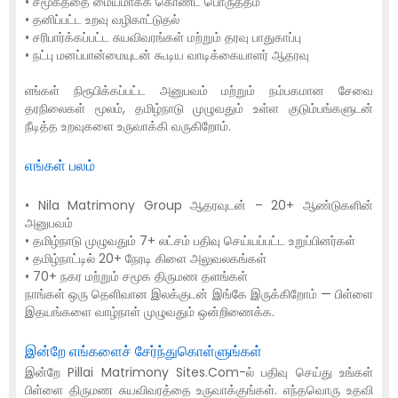
• சமூகத்தை மையமாகக் கொண்ட பொருத்தம்
• தனிப்பட்ட உறவு வழிகாட்டுதல்
• சரிபார்க்கப்பட்ட சுயவிவரங்கள் மற்றும் தரவு பாதுகாப்பு
• நட்பு மனப்பான்மையுடன் கூடிய வாடிக்கையாளர் ஆதரவு
எங்கள் நிரூபிக்கப்பட்ட அனுபவம் மற்றும் நம்பகமான சேவை
தரநிலைகள் மூலம், தமிழ்நாடு முழுவதும் உள்ள குடும்பங்களுடன்
நீடித்த உறவுகளை உருவாக்கி வருகிறோம்.
எங்கள் பலம்
• Nila Matrimony Group ஆதரவுடன் – 20+ ஆண்டுகளின்
அனுபவம்
• தமிழ்நாடு முழுவதும் 7+ லட்சம் பதிவு செய்யப்பட்ட உறுப்பினர்கள்
• தமிழ்நாட்டில் 20+ நேரடி கிளை அலுவலகங்கள்
• 70+ நகர மற்றும் சமூக திருமண தளங்கள்
நாங்கள் ஒரு தெளிவான இலக்குடன் இங்கே இருக்கிறோம் — பிள்ளை
இதயங்களை வாழ்நாள் முழுவதும் ஒன்றிணைக்க.
இன்றே எங்களைச் சேர்ந்துகொள்ளுங்கள்
இன்றே Pillai Matrimony Sites.Com-ல் பதிவு செய்து உங்கள்
பிள்ளை திருமண சுயவிவரத்தை உருவாக்குங்கள். எந்தவொரு உதவி